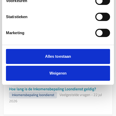
Voorkeuren
Veelgestelde vragen
-
22 jul
Inkomensbepaling loondienst
2026
Statistieken
Marketing
Als de salarisgegevens via het UWV wordt opgehaald, hoe
zit het dan met variabele inkomenscomponenten zoals
bijvoorbeeld uitzendtoelages?
Veelgestelde vragen
-
22 jul
Inkomensbepaling loondienst
Alles toestaan
2026
Weigeren
Hoe lang is de Inkomensbepaling Loondienst geldig?
Veelgestelde vragen
-
22 jul
Inkomensbepaling loondienst
2026