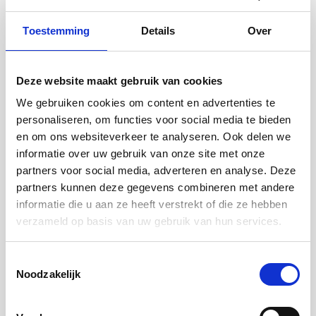
Toestemming
Details
Over
De werkgever vult bij de intentieverklaring in : 'Ja, voor
bepaalde tijd voor een duur van minimaal 12 maanden'.
Moet er dan worden uitgegaan van het gemiddelde van de
Deze website maakt gebruik van cookies
afgelopen 3 jaren of kan er worden uitgegaan van het
We gebruiken cookies om content en advertenties te
inkomen op de werkgeversverklaring
personaliseren, om functies voor social media te bieden
Veelgestelde vragen
-
22 jul 2026
Inkomen
en om ons websiteverkeer te analyseren. Ook delen we
informatie over uw gebruik van onze site met onze
partners voor social media, adverteren en analyse. Deze
partners kunnen deze gegevens combineren met andere
Hoe werkt de Perspectiefverklaring?
informatie die u aan ze heeft verstrekt of die ze hebben
Veelgestelde vragen
-
22 jul 2026
Inkomen
verzameld op basis van uw gebruik van hun services.
Toestemmingsselectie
Noodzakelijk
Kan een adviseur altijd uitgaan van de uitkomst van de
Inkomensbepaling Loondienst?