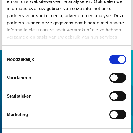
en om ons websiteverkeer te analyseren. Ook delen we
informatie over uw gebruik van onze site met onze
Alleen als het vakje ‘Ja, voor onbepaalde tijd’ is aangekruist, is
partners voor social media, adverteren en analyse. Deze
sprake van een intentieverklaring in de zin van
Voorwaarden en
normen C.7.5
en kan het inkomen voor de gehele looptijd van de
partners kunnen deze gegevens combineren met andere
lening in de toetsing worden betrokken.
informatie die u aan ze heeft verstrekt of die ze hebben
verzameld op basis van uw gebruik van hun services.
Toestemmingsselectie
Noodzakelijk
Hypotheek met NHG
Hulp van NHG
Voorkeuren
NHG op maat
Professionals
Download & tools
Statistieken
Voorwaarden en normen
Over ons
Marketing
Service en contact