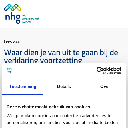
Lees voor
Waar dien je van uit te gaan bij de
verklaring voortzetting
dienstverband op de
werkgeversverklaring? Als er
sprake is van een verlenging en
Toestemming
Details
Over
deze is aangekruist: is er dan wel
een intentie?
Deze website maakt gebruik van cookies
Inkomen
We gebruiken cookies om content en advertenties te
personaliseren, om functies voor social media te bieden