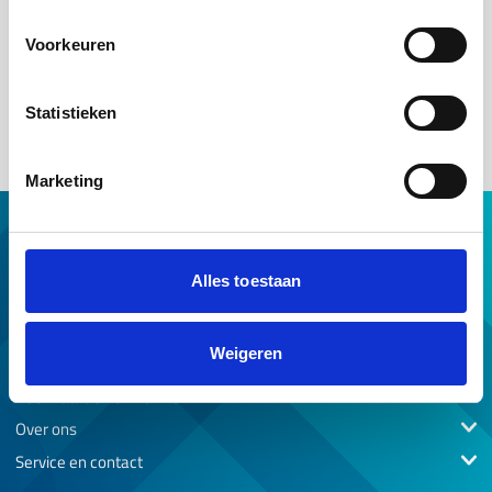
English documents/translations
English translations
of the General
Terms & Conditions
are
Voorkeuren
for reference purposes only. In the event of any discrepancy
between the Dutch original and an English translation, the
Dutch original shall prevail.
Statistieken
Marketing
Hypotheek met NHG
Hulp van NHG
Alles toestaan
NHG op maat
Professionals
Weigeren
Download & tools
Voorwaarden en normen
Over ons
Service en contact