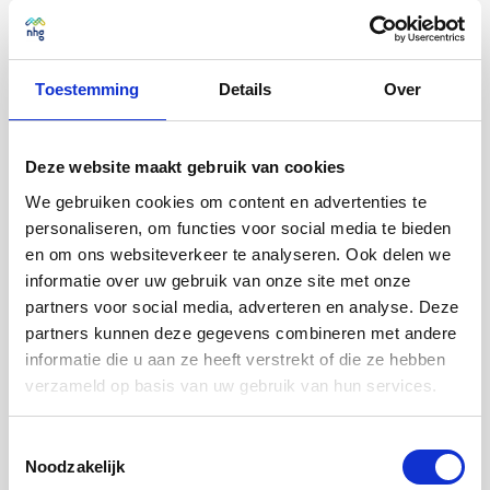
informatie over NHG en geeft geen persoonlijk advies. Neem
voor het krijgen van advies altijd contact op met je
geldverstrekker of financieel adviseur.
Toestemming
Details
Over
De stichting sluit iedere aansprakelijkheid uit voor de gevolgen
van het gebruik van de informatie op deze website, virtuele
assistent (chatbot) en de nieuwsbrieven. Dit met uitzondering
van de pdf-documenten van de
Voorwaarden en normen
en
Deze website maakt gebruik van cookies
de tekst op de website over de criteria voor kwijtschelding en
We gebruiken cookies om content en advertenties te
de voorbeeldsituaties kwijtschelding.
personaliseren, om functies voor social media te bieden
De stichting is niet aansprakelijk voor informatie van derden
en om ons websiteverkeer te analyseren. Ook delen we
waarnaar direct of indirect door middel van hyperlinks wordt
informatie over uw gebruik van onze site met onze
verwezen. Deze informatie valt onder de verantwoordelijkheid
partners voor social media, adverteren en analyse. Deze
van deze derden.
partners kunnen deze gegevens combineren met andere
Berekening maximale lening
informatie die u aan ze heeft verstrekt of die ze hebben
De berekening op deze site wordt gemaakt op basis van de
verzameld op basis van uw gebruik van hun services.
verstrekte gegevens. Aan deze berekening kunnen geen
rechten worden ontleend. De toetsen houden rekening met
de nieuwe financieringslasttabellen en andere wijzigingen in
Toestemmingsselectie
de Voorwaarden & Normen.
Noodzakelijk