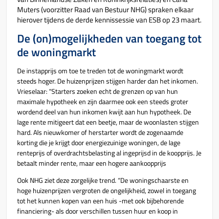
Muters (voorzitter Raad van Bestuur NHG) spraken elkaar
hierover tijdens de derde kennissessie van ESB op 23 maart.
De (on)mogelijkheden van toegang tot
de woningmarkt
De instapprijs om toe te treden tot de woningmarkt wordt
steeds hoger. De huizenprijzen stijgen harder dan het inkomen.
Vrieselaar: “Starters zoeken echt de grenzen op van hun
maximale hypotheek en zijn daarmee ook een steeds groter
wordend deel van hun inkomen kwijt aan hun hypotheek. De
lage rente mitigeert dat een beetje, maar de woonlasten stijgen
hard. Als nieuwkomer of herstarter wordt de zogenaamde
korting die je krijgt door energiezuinige woningen, de lage
renteprijs of overdrachtsbelasting al ingeprijsd in de koopprijs. Je
betaalt minder rente, maar een hogere aankoopprijs
Ook NHG ziet deze zorgelijke trend. “De woningschaarste en
hoge huizenprijzen vergroten de ongelijkheid, zowel in toegang
tot het kunnen kopen van een huis -met ook bijbehorende
financiering- als door verschillen tussen huur en koop in