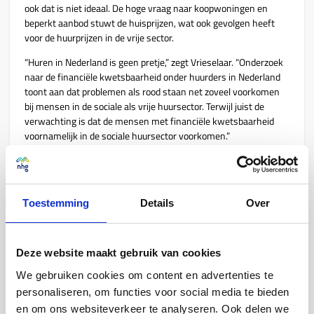
ook dat is niet ideaal. De hoge vraag naar koopwoningen en
beperkt aanbod stuwt de huisprijzen, wat ook gevolgen heeft
voor de huurprijzen in de vrije sector.
“Huren in Nederland is geen pretje,” zegt Vrieselaar. “Onderzoek
naar de financiële kwetsbaarheid onder huurders in Nederland
toont aan dat problemen als rood staan net zoveel voorkomen
bij mensen in de sociale als vrije huursector. Terwijl juist de
verwachting is dat de mensen met financiële kwetsbaarheid
voornamelijk in de sociale huursector voorkomen.”
Meer huizen bouwen helpt de starter
niet op korte termijn
Toestemming
Details
Over
Maar hoe kunnen we de groep voor wie een eigen woning
onbereikbaar is beter helpen, zonder de problemen door te
schuiven naar de toekomstige generaties?
Deze website maakt gebruik van cookies
Bouwen wordt door alle aanwezigen genoemd als een oplossing
We gebruiken cookies om content en advertenties te
voor de woningcrisis. En dan wel naar woningbehoefte. Bouwen
vergroot namelijk het aanbod en lost een deel van de schaarste
personaliseren, om functies voor social media te bieden
op, maar het lost niet het probleem op korte termijn op voor de
en om ons websiteverkeer te analyseren. Ook delen we