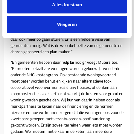
Wat kan er op korte termijn wel?
Alles toestaan
Ton: “Er moet veel meer regie komen op de opdracht die we
hebben. Waar ligt de verantwoordelijkheid, wat zijn de concrete
Weigeren
doelen en deadlines. Het moet overal veel duidelijker en
transparanter liggen: landelijk, regionaal, en op lokaal niveau. En
daar ook meer op gaan sturen. Er is een heldere visie van
gemeenten nodig. Wat is de woonbehoefte van de gemeente en
daarop gebaseerd een plan maken.”
“En gemeenten hebben daar hulp bij nodig,” voegt Muters toe.
“Er moeten betaalbare woningen worden gebouwd, tweederde
onder de NHG kostengrens. Ook bestaande woningvoorraad
moet beter worden benut en kijken naar alternatieve (ook
coöperatieve) woonvormen zoals tiny houses, of denken aan
koopconstructies zoals erfpacht waarbij de kosten voor grond en
woning worden gescheiden. Wij kunnen daarin helpen door als
marktpartners te kijken naar de financiering en de normen
hiervoor en hoe we kunnen zorgen dat die woningen ook voor de
kwetsbare groepen met verantwoorde woonfinanciering
gekocht worden. Er zijn zoveel terreinen waar iets moet worden
gedaan. We moeten met elkaar in de keten, aan meerdere