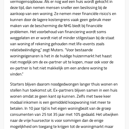
vermogensopbouw. Als er nog wel een huis wordt gekocht in
deze tijd, dan nemen mensen sneller een beslissing bij de
aankoop van een woning. Ze nemen meer financiële risico’s en
kunnen door de lagere kostengrens vaak geen gebruik meer
maken van de bescherming die NHG biedt bij financiële
problemen. Het voorbehoud van financiering wordt soms
weggelaten en er wordt niet of minder stilgestaan bij de staat
van woning of rekening gehouden met life-events zoals
relatiebeëindiging,” zegt Muters. “Voor bestaande
woningeigenaren is het in de huidige huizenmarkt het haast
niet mogelijk om de ex-partner uit te kopen, maar ook voor de
ex-partner is het niet makkelijk om een andere woning te
vinden.”
Starters blijven daarom noodgedwongen langer thuis wonen en
stellen hun toekomst uit. Ex-partners blijven samen in een huis
wonen omdat ze geen kant op kunnen. Zelfs met twee keer
modaal inkomen is een gemiddeld koopwoning niet meer te
betalen. In 10 jaar tijd is het eigen woningbezit van de groep
consumenten van 25 tot 35 jaar met 10% gedaald. Het uitwijken
naar de vrije huursector is voor sommigen dan de enige
mogelijkheid om toegang te krijgen tot de woningmarkt maar