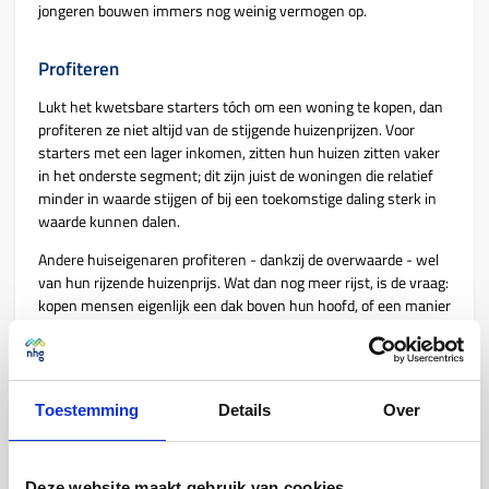
jongeren bouwen immers nog weinig vermogen op.
Profiteren
Lukt het kwetsbare starters tóch om een woning te kopen, dan
profiteren ze niet altijd van de stijgende huizenprijzen. Voor
starters met een lager inkomen, zitten hun huizen zitten vaker
in het onderste segment; dit zijn juist de woningen die relatief
minder in waarde stijgen of bij een toekomstige daling sterk in
waarde kunnen dalen.
Andere huiseigenaren profiteren - dankzij de overwaarde - wel
van hun rijzende huizenprijs. Wat dan nog meer rijst, is de vraag:
kopen mensen eigenlijk een dak boven hun hoofd, of een manier
om geld te verdienen? Op individuele schaal is de almaar
stijgende huizenprijs goed, maar niet voor de economie. En zeker
niet voor toekomstige kopers.
Toestemming
Details
Over
Rimpeleffecten
Waarom is dit erg vanuit 7een sociologisch oogpunt? “Het
Deze website maakt gebruik van cookies