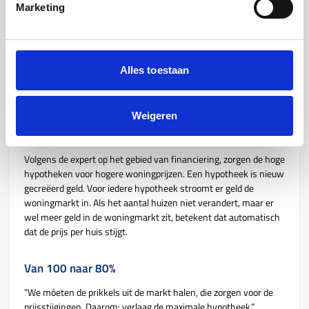
stijgende huizenprijs namelijk juist goed nieuws, zij profiteren
Marketing
van de overwaarde. Maar voor een groeiende groep mensen aan
de onderkant van de sociale ladder, is het wél een probleem.
Schaarste op de woningmarkt
Alles toestaan
Terug naar het eerder genoemde nuanceverschil. Bezemer legt
het uit door een vraag te stellen: “Er is schaarste op de
Weigeren
woningmarkt. Hebben we het dan over schaarste van
woningen, of over schaarste van
betaalbare
woningen?”
Volgens de expert op het gebied van financiering, zorgen de hoge
hypotheken voor hogere woningprijzen. Een hypotheek is nieuw
gecreëerd geld. Voor iedere hypotheek stroomt er geld de
woningmarkt in. Als het aantal huizen niet verandert, maar er
wel meer geld in de woningmarkt zit, betekent dat automatisch
dat de prijs per huis stijgt.
Van 100 naar 80%
“We móeten de prikkels uit de markt halen, die zorgen voor de
prijsstijgingen. Daarom: verlaag de maximale hypotheek,”