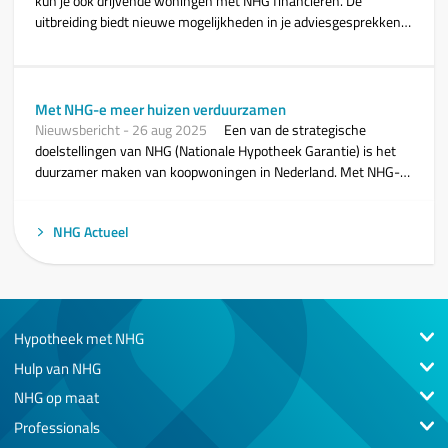
kun je ook drijvende woningen met NHG financieren. De
uitbreiding biedt nieuwe mogelijkheden in je adviesgesprekken,
maar vraagt ook om duidelijkheid over de voorwaarden. In dit
artikel lees je waar een drijvende woning aan moet voldoen, hoe
je de ligplaats beoordeelt, welke zekerheden en taxatieregels
gelden en hoe je de kosten toetst aan de NHG-grens.
Met NHG-e meer huizen verduurzamen
Nieuwsbericht
-
26 aug 2025
Een van de strategische
doelstellingen van NHG (Nationale Hypotheek Garantie) is het
duurzamer maken van koopwoningen in Nederland. Met NHG-e,
een nieuw initiatief van NHG, wil NHG woningbezitters
stimuleren hun woning te verduurzamen.
NHG Actueel
Hypotheek met NHG
Hulp van NHG
NHG op maat
Professionals