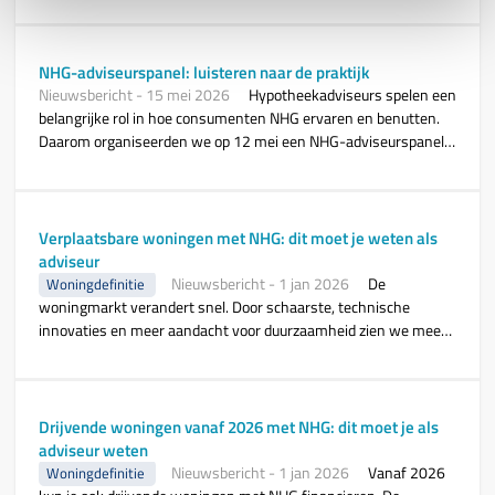
NHG-adviseurspanel: luisteren naar de praktijk
Nieuwsbericht
-
15 mei 2026
Hypotheekadviseurs spelen een
belangrijke rol in hoe consumenten NHG ervaren en benutten.
Daarom organiseerden we op 12 mei een NHG-adviseurspanel,
waarin negen adviseurs met elkaar in gesprek gingen over
actuele vraagstukken uit de praktijk.
Verplaatsbare woningen met NHG: dit moet je weten als
adviseur
Nieuwsbericht
-
1 jan 2026
De
Woningdefinitie
woningmarkt verandert snel. Door schaarste, technische
innovaties en meer aandacht voor duurzaamheid zien we meer
woningtypen, zoals tiny houses en andere verplaatsbare
woningen. Voor adviseurs was niet altijd duidelijk of deze
woningen met NHG konden worden gefinancierd. De
Voorwaarden en normen gaven daar onvoldoende uitleg over,
Drijvende woningen vanaf 2026 met NHG: dit moet je als
terwijl de markt wél sterk veranderde.
adviseur weten
Nieuwsbericht
-
1 jan 2026
Vanaf 2026
Woningdefinitie