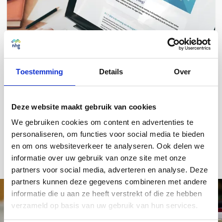
Toestemming
Details
Over
V&N 2027 in ontwikkeling
De Voorwaarden en normen (V&N) 2027 zijn in ontwikkeling. In
Deze website maakt gebruik van cookies
aanloop naar de publicatie werken we samen met partners aan
verbeteringen in onze regelgeving die de toegang tot
We gebruiken cookies om content en advertenties te
verantwoorde financiering nóg sterker maken.
personaliseren, om functies voor social media te bieden
Voorwaarden en normen 2027
en om ons websiteverkeer te analyseren. Ook delen we
informatie over uw gebruik van onze site met onze
partners voor social media, adverteren en analyse. Deze
partners kunnen deze gegevens combineren met andere
informatie die u aan ze heeft verstrekt of die ze hebben
verzameld op basis van uw gebruik van hun services.