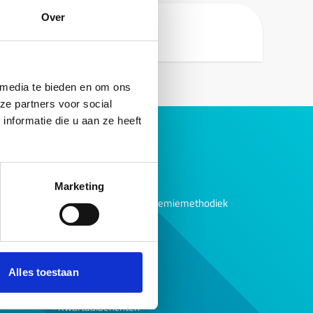
Over
 media te bieden en om ons
ze partners voor social
nformatie die u aan ze heeft
Over ons
Ons verhaal
Bedrijfsvoering
Marketing
Evaluaties borgtochtpremiemethodiek
English summary
Werken bij NHG
NHG Actueel
Alles toestaan
eun
Jaarverslagen
Kwartaalberichten