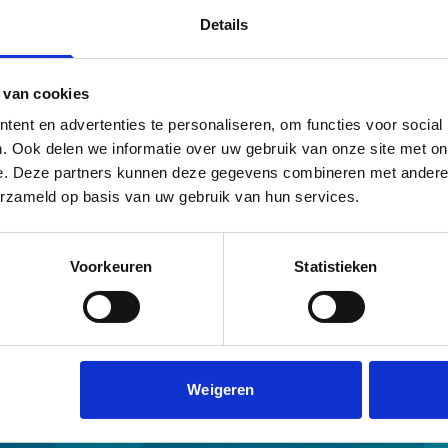
Details
en.
 van cookies
ent en advertenties te personaliseren, om functies voor social
. Ook delen we informatie over uw gebruik van onze site met on
e. Deze partners kunnen deze gegevens combineren met andere i
erzameld op basis van uw gebruik van hun services.
maat
Download & tools
eek met vast contract
Werkgeversverklaring NHG
lexwerkers
Rekenhulp verduurzamen
Voorkeuren
Statistieken
uitzendkrachten
Keuzehulp inkomen
ondernemers
NHG toets
tarters
Beheertoets
senioren
Inlog geldverstrekkers
nstructie en NHG
Procedure tot acceptatie
Weigeren
erfpachtconstructies en kopersst
un en NHG