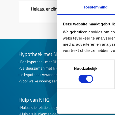
Toestemming
Helaas, er zijn geen zoekresultaten gevond
Deze website maakt gebruik
We gebruiken cookies om cont
websiteverkeer te analyseren
media, adverteren en analys
verstrekt of die ze hebben v
Hypotheek met NHG
NHG op 
Een hypotheek met NHG
Een hypoth
Toestemmingsselectie
Verduurzamen met NHG
NHG voor f
Noodzakelijk
Je hypotheek veranderen
NHG voor 
Voor welke woning een lening met NHG?
NHG voor 
NHG voor s
NHG voor 
Hulp van NHG
Erfpachtco
Kopersste
Hulp als je relatie eindigt
Hulp als je inkomen daalt