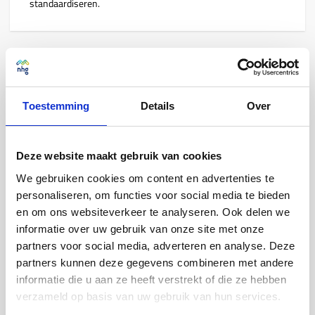
standaardiseren.
Voordelen
Toestemming
Details
Over
Door in samenwerking
met geldverstrekkers
diverse
Deze website maakt gebruik van cookies
benaderingen
te
testen
ervaren
we
wat het beste
werkt.
We gebruiken cookies om content en advertenties te
personaliseren, om functies voor social media te bieden
en om ons websiteverkeer te analyseren. Ook delen we
Goed werkende praktijken in beheer
kunnen met de
informatie over uw gebruik van onze site met onze
markt gedeeld
en mogelijk ook
gestandaardiseerd
partners voor social media, adverteren en analyse. Deze
worden.
partners kunnen deze gegevens combineren met andere
informatie die u aan ze heeft verstrekt of die ze hebben
We leren
hoe we de samenwerking tussen
verzameld op basis van uw gebruik van hun services.
geldverstrekker en NHG kunnen verbeteren, ten