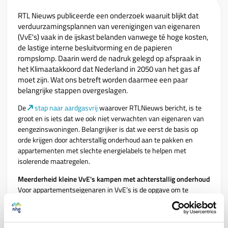
RTL Nieuws publiceerde een onderzoek waaruit blijkt dat
verduurzamingsplannen van verenigingen van eigenaren
(VvE's) vaak in de ijskast belanden vanwege té hoge kosten,
de lastige interne besluitvorming en de papieren
rompslomp. Daarin werd de nadruk gelegd op afspraak in
het Klimaatakkoord dat Nederland in 2050 van het gas af
moet zijn. Wat ons betreft worden daarmee een paar
belangrijke stappen overgeslagen.
De
stap naar aardgasvrij
waarover RTLNieuws bericht, is te
groot en is iets dat we ook niet verwachten van eigenaren van
eengezinswoningen. Belangrijker is dat we eerst de basis op
orde krijgen door achterstallig onderhoud aan te pakken en
appartementen met slechte energielabels te helpen met
isolerende maatregelen.
Meerderheid kleine VvE's kampen met achterstallig onderhoud
Voor appartementseigenaren in VvE’s is de opgave om te
verduurzamen inderdaad ingewikkelder, omdat het gebouw
gezamenlijk bezit is. Wil je iets veranderen aan de buitenkant,
bijvoorbeeld het isoleren van het dak, de muren, de ramen of het