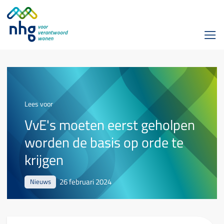
Lees voor
VvE's moeten eerst geholpen
worden de basis op orde te
krijgen
26 februari 2024
Nieuws