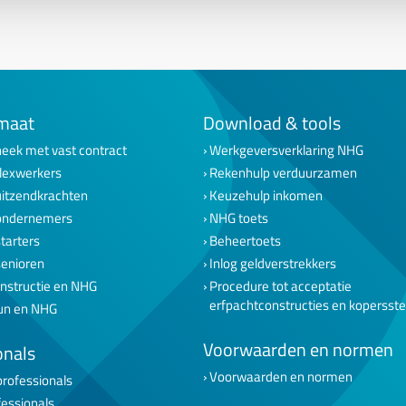
maat
Download & tools
eek met vast contract
Werkgeversverklaring NHG
lexwerkers
Rekenhulp verduurzamen
uitzendkrachten
Keuzehulp inkomen
ondernemers
NHG toets
tarters
Beheertoets
senioren
Inlog geldverstrekkers
nstructie en NHG
Procedure tot acceptatie
erfpachtconstructies en kopersst
un en NHG
Voorwaarden en normen
onals
Voorwaarden en normen
professionals
fessionals