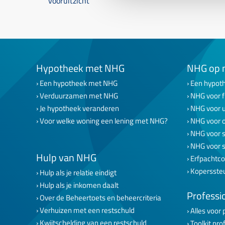
vooruitzicht
Hypotheek met NHG
NHG op 
Een hypotheek met NHG
Een hypoth
Verduurzamen met NHG
NHG voor f
Je hypotheek veranderen
NHG voor 
Voor welke woning een lening met NHG?
NHG voor 
NHG voor s
NHG voor 
Hulp van NHG
Erfpachtco
Kopersste
Hulp als je relatie eindigt
Hulp als je inkomen daalt
Professi
Over de Beheertoets en beheercriteria
Verhuizen met een restschuld
Alles voor 
Kwijtschelding van een restschuld
Toolkit pro