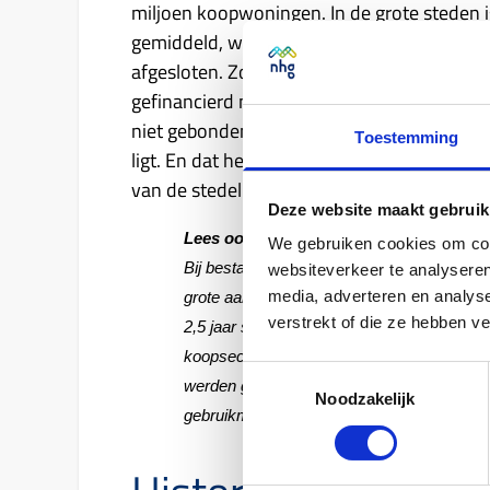
miljoen koopwoningen. In de grote steden 
gemiddeld, wat het des te opvallender maa
afgesloten. Zo werd in Rotterdam maar lie
gefinancierd met NHG, in Den Haag 49% en 
niet gebonden is aan een bepaald type wo
Toestemming
ligt. En dat het in deze steden niet slecht
van de stedelijke woningmarkt.
Deze website maakt gebruik
Lees ook:
Kwartaalbericht Q2 2025 – aanta
We gebruiken cookies om cont
Bij bestaande woningen wordt de toename 
websiteverkeer te analyseren
media, adverteren en analys
grote aantal uitpondingen, woningen die do
verstrekt of die ze hebben v
2,5 jaar steeds vaker sprake. Deze verschu
koopsector leidde tot meer NHG-garanties
Toestemmingsselectie
werden gekocht met eigen vermogen, nu va
Noodzakelijk
gebruikmaken van hypothecaire financier