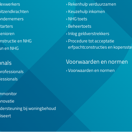
lexwerkers
Rekenhulp verduurzamen
uitzendkrachten
Keuzehulp inkomen
ondernemers
NHG toets
tarters
Beheertoets
senioren
Inlog geldverstrekkers
nstructie en NHG
Procedure tot acceptatie
erfpachtconstructies en kopersst
un en NHG
Voorwaarden en normen
onals
Voorwaarden en normen
professionals
fessionals
nmonitor
nnovatie
dersteuning bij woningbehoud
iseert