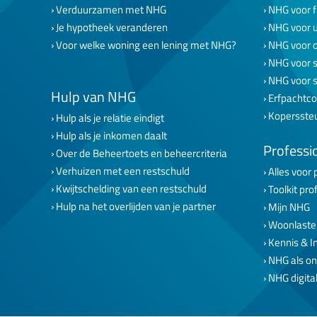
Verduurzamen met NHG
NHG voor f
Je hypotheek veranderen
NHG voor 
Voor welke woning een lening met NHG?
NHG voor 
NHG voor s
NHG voor 
Hulp van NHG
Erfpachtco
Kopersste
Hulp als je relatie eindigt
Hulp als je inkomen daalt
Professi
Over de Beheertoets en beheercriteria
Verhuizen met een restschuld
Alles voor 
Kwijtschelding van een restschuld
Toolkit pro
Hulp na het overlijden van je partner
Mijn NHG
Woonlaste
Kennis & I
NHG als on
NHG digital