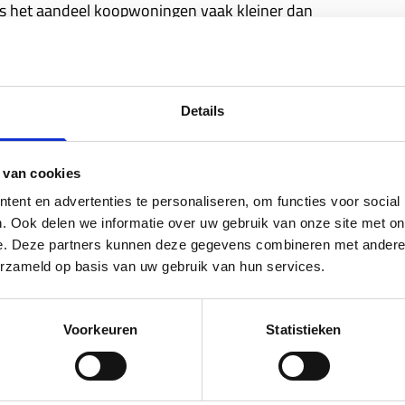
is het aandeel koopwoningen vaak kleiner dan
kt dat juist daar de meeste NHG-garanties worden
fst 63% van de verkochte woningen in 2024
in Amsterdam 20,5%. Zulke cijfers laten zien dat NHG
ning of regio – maar meebeweegt met waar de behoefte
Details
s ‘mogelijk’ is, maar een fundamenteel onderdeel vormt
 van cookies
l NHG-garanties groeit explosief in de eerste helft 2025
ent en advertenties te personaliseren, om functies voor social
van het aantal NHG-garanties veroorzaakt door het
. Ook delen we informatie over uw gebruik van onze site met on
e. Deze partners kunnen deze gegevens combineren met andere i
or beleggers worden verkocht. Hiervan is de afgelopen
erzameld op basis van uw gebruik van hun services.
iving van relatief betaalbare woningen van de huur- naar
. Daarnaast worden woningen die eerder door beleggers
ker overgenomen door particuliere kopers die
Voorkeuren
Statistieken
ing met NHG.