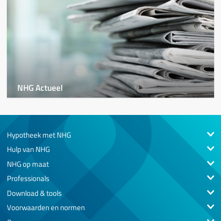
NHG Actueel
Hypotheek met NHG
Hulp van NHG
NHG op maat
Professionals
Download & tools
Voorwaarden en normen