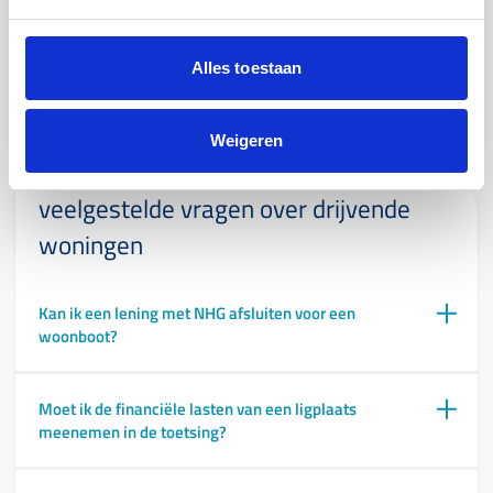
Wil je meer weten over innovatieve woningtypen en de
uitbreiding van NHG vanaf 2026? Doe onze woningquiz en test
jouw kennis.
Alles toestaan
Start de quiz
Weigeren
veelgestelde vragen over drijvende
woningen
Kan ik een lening met NHG afsluiten voor een
woonboot?
Moet ik de financiële lasten van een ligplaats
meenemen in de toetsing?