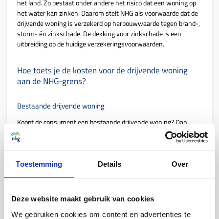
het land. Zo bestaat onder andere het risico dat een woning op
het water kan zinken. Daarom stelt NHG als voorwaarde dat de
drijvende woning is verzekerd op herbouwwaarde tegen brand-,
storm- én zinkschade. De dekking voor zinkschade is een
uitbreiding op de huidige verzekeringsvoorwaarden.
Hoe toets je de kosten voor de drijvende woning
aan de NHG-grens?
Bestaande drijvende woning
Koopt de consument een bestaande drijvende woning? Dan
toets je de kosten volgens
Voorwaarden en normen C.2.1.1.
Heeft de consument de grond of de ligplaats niet in eigendom?
Maar wel een recht van erfpacht, huurrecht of vergunning voor
Toestemming
Details
Over
de ligplaats? Dan merk je de som van de waarde van de
drijvende woning en de waarde van het gebruiksrecht van de
ligplaats aan als marktwaarde.
Deze website maakt gebruik van cookies
We gebruiken cookies om content en advertenties te
Nieuwe drijvende woning