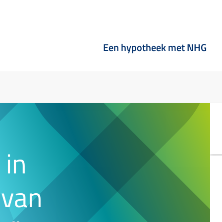
Een hypotheek met NHG
 in
 van