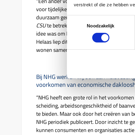
“Een ander voorbeeld is het project
Room F
verstrekt of die ze hebben v
voor tijdelijke opvang van daklozen. Hoewel 
duurzaam genoeg. Daarom hebben we gepro
Toestemmingsselectie
CSU
te betrekken, zodat de daklozen die i
Noodzakelijk
idee was om hun werk te koppelen aan hun
Helaas liep dit stuk bij sommige partijen, m
wonen samen te brengen.”
Bij NHG werken wij ook aan huisvestin
voorkomen van economische dakloosh
“NHG heeft een grote rol in het voorkomen v
scheiding, arbeidsongeschiktheid of baanve
te bieden. Maar ook door het creëren van b
NHG periodiek publiceert. Door inzicht te 
kunnen consumenten en organisaties acti