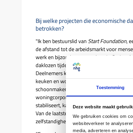
Bij welke projecten die economische d
betrokken?
"Ik ben bestuurslid van
Start Foundation
, e
de afstand tot de arbeidsmarkt voor mense
werk en bijzonder trots op ben, is
Springpl
daklozen tijdelijk onderdak, een vast adres 
Deelnemers krijgen zes maanden een kamer 
keuken en woonkamer. Ze moeten ook bijdr
Toestemming
schoonmaken. Wat dit project zo effectief
woningcorporaties: als een deelnemer binn
stabiliseert, kan die doorstromen naar een
Deze website maakt gebruik
Van de laatste 100 deelnemers zijn er mee
We gebruiken cookies om cont
zelfstandigheid.”
websiteverkeer te analyseren
media, adverteren en analys