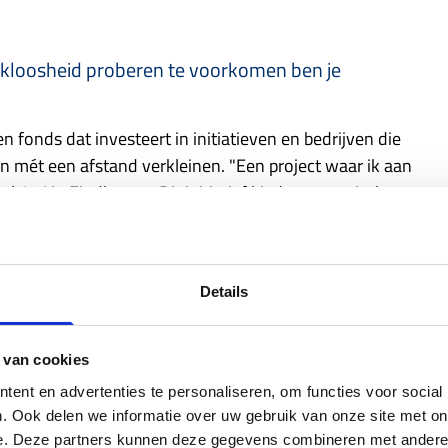
akloosheid proberen te voorkomen ben je
en fonds dat investeert in initiatieven en bedrijven die
n mét een afstand verkleinen. "
Een project waar ik aan
ank040
in Eindhoven. Dit initiatief biedt economische
en begeleiding om hun leven weer op de rit te krijgen.
in een gebouw met gedeelde faciliteiten, zoals een
agen, bijvoorbeeld door mee te helpen met koken en
Details
 maakt, is de samenwerking met lokale
en zes maanden een baan heeft en zijn leven
 sociale huurwoning. Dit model werkt ontzettend goed.
 van cookies
r dan 90 succesvol doorgestroomd naar
ent en advertenties te personaliseren, om functies voor social
. Ook delen we informatie over uw gebruik van onze site met on
e. Deze partners kunnen deze gegevens combineren met andere i