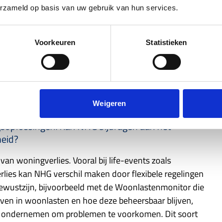
or Change
, waar hotels vijf kamers beschikbaar stellen
erzameld op basis van uw gebruik van hun services.
dit een mooie tijdelijke oplossing is, vond ik het niet
beerd om hotels en schoonmaakorganisaties zoals
n de hotels onderdak kregen, ook konden werken. Het
Voorkeuren
Statistieken
 huisvesting, zodat dit model duurzaam zou worden.
aar het geeft wel aan hoe belangrijk het is om werk en
Weigeren
gsoplossingen. Kan NHG bijdragen aan het
eid?
an woningverlies. Vooral bij life-events zoals
rlies kan NHG verschil maken door flexibele regelingen
ewustzijn, bijvoorbeeld met de
Woonlastenmonitor
die
geven in woonlasten en hoe deze beheersbaar blijven,
e ondernemen om problemen te voorkomen. Dit soort