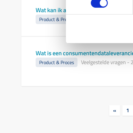
Wat kan ik als adviseur op dit momen
Veelgestelde vragen
-
2
Product & Proces
Wat is een consumentendataleveranci
Veelgestelde vragen
-
2
Product & Proces
«
1