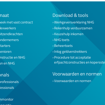
maat
Download & tools
eek met vast contract
Werkgeversverklaring NHG
lexwerkers
Rekenhulp verduurzamen
uitzendkrachten
Keuzehulp inkomen
ondernemers
NHG toets
tarters
Beheertoets
senioren
Inlog geldverstrekkers
nstructie en NHG
Procedure tot acceptatie
erfpachtconstructies en kopersst
un en NHG
Voorwaarden en normen
onals
Voorwaarden en normen
professionals
fessionals
nmonitor