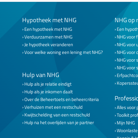
Hypotheek met NHG
NHG op 
Een hypotheek met NHG
Een hypoth
Verduurzamen met NHG
NHG voor f
Je hypotheek veranderen
NHG voor 
Voor welke woning een lening met NHG?
NHG voor 
NHG voor s
NHG voor 
Hulp van NHG
Erfpachtco
Kopersste
Hulp als je relatie eindigt
Hulp als je inkomen daalt
Professi
Over de Beheertoets en beheercriteria
Verhuizen met een restschuld
Alles voor 
Kwijtschelding van een restschuld
Toolkit pro
Hulp na het overlijden van je partner
Mijn NHG
Woonlaste