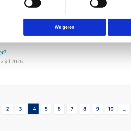
t met de ontwikkelingen van brondata?
2 jul 2026
Weigeren
er?
2 jul 2026
2
3
4
5
6
7
8
9
10
...