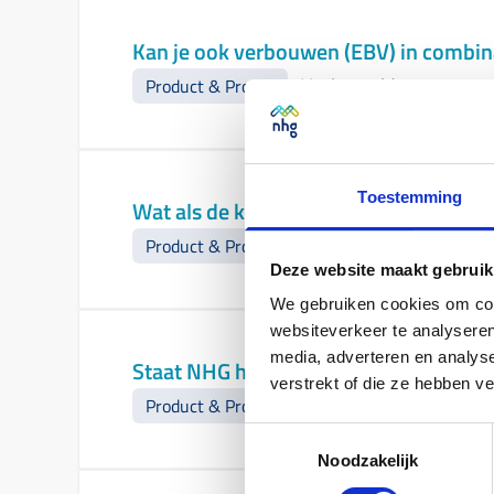
Kan je ook verbouwen (EBV) in combin
Veelgestelde vragen
-
2
Product & Proces
Toestemming
Wat als de koopsom de kostengrens ove
Veelgestelde vragen
-
2
Product & Proces
Deze website maakt gebruik
We gebruiken cookies om cont
websiteverkeer te analyseren
media, adverteren en analys
Staat NHG het gebruik van brondata t
verstrekt of die ze hebben v
Veelgestelde vragen
-
2
Product & Proces
Toestemmingsselectie
Noodzakelijk