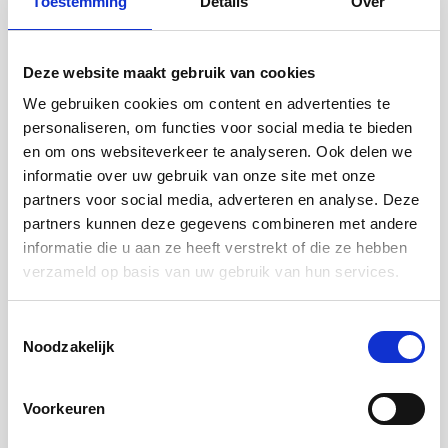
Toestemming
Details
Over
Hoeveel mag de VvE maximaal lenen met de
Stimuleringslening kleine VvE?
Veelgestelde vragen
-
22 jul 2026
NHG borg kleine VvE
Deze website maakt gebruik van cookies
We gebruiken cookies om content en advertenties te
personaliseren, om functies voor social media te bieden
en om ons websiteverkeer te analyseren. Ook delen we
informatie over uw gebruik van onze site met onze
Ik woon in een appartement en wil graag verduurzamen.
Kan ik ook een VvE lening voor alleen mijn appartement
partners voor social media, adverteren en analyse. Deze
afsluiten?
partners kunnen deze gegevens combineren met andere
Veelgestelde vragen
-
22 jul 2026
NHG borg kleine VvE
informatie die u aan ze heeft verstrekt of die ze hebben
verzameld op basis van uw gebruik van hun services.
Toestemmingsselectie
Noodzakelijk
Kan de VvE deze lening afsluiten voor de financiering van
alleen (achterstallig) onderhoud?
Veelgestelde vragen
-
22 jul 2026
NHG borg kleine VvE
Voorkeuren