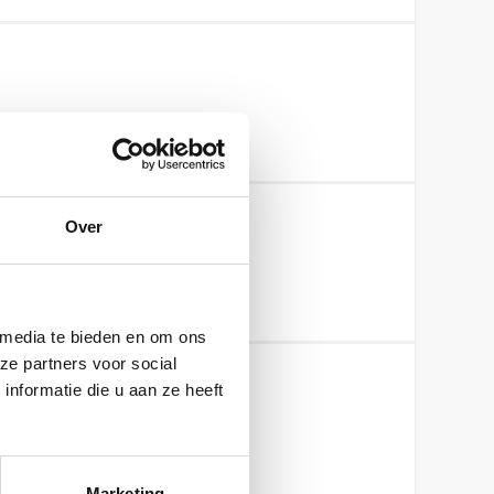
Over
n partner?
 media te bieden en om ons
ze partners voor social
nformatie die u aan ze heeft
iten: is dit mogelijk?
Marketing