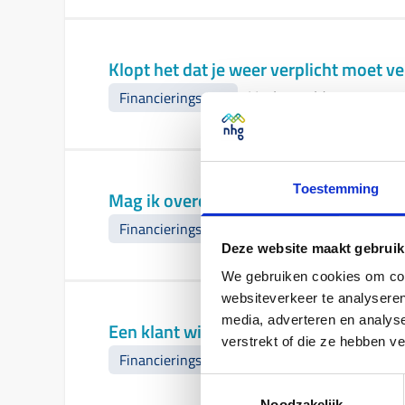
Klopt het dat je weer verplicht moet v
Veelgestelde vragen
-
Financieringsdoel
Toestemming
Mag ik overdrachtsbelasting meefinanc
Veelgestelde vragen
-
Financieringsdoel
Deze website maakt gebruik
We gebruiken cookies om cont
websiteverkeer te analyseren
media, adverteren en analys
Een klant wil met de opgebouwde waarde
verstrekt of die ze hebben v
Veelgestelde vragen
-
Financieringsdoel
Toestemmingsselectie
Noodzakelijk