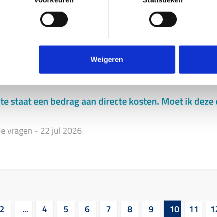
ncieren?
22 jul 2026
Weigeren
e staat een bedrag aan directe kosten. Moet ik deze 
de vragen
-
22 jul 2026
2
...
4
5
6
7
8
9
10
11
1