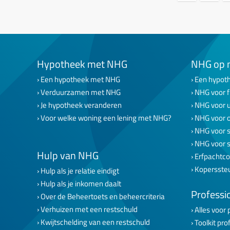
Hypotheek met NHG
NHG op 
Een hypotheek met NHG
Een hypoth
Verduurzamen met NHG
NHG voor f
Je hypotheek veranderen
NHG voor 
Voor welke woning een lening met NHG?
NHG voor 
NHG voor s
NHG voor 
Hulp van NHG
Erfpachtco
Kopersste
Hulp als je relatie eindigt
Hulp als je inkomen daalt
Professi
Over de Beheertoets en beheercriteria
Verhuizen met een restschuld
Alles voor 
Kwijtschelding van een restschuld
Toolkit pro