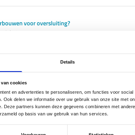
erbouwen voor oversluiting?
22 jul 2026
Details
ieren bij een oversluiting met het toevoegen van ee
22 jul 2026
 van cookies
ent en advertenties te personaliseren, om functies voor social
. Ook delen we informatie over uw gebruik van onze site met on
e. Deze partners kunnen deze gegevens combineren met andere i
 een krediet box 3 aflossen tijdens passeren/overslu
erzameld op basis van uw gebruik van hun services.
22 jul 2026
Voorkeuren
Statistieken