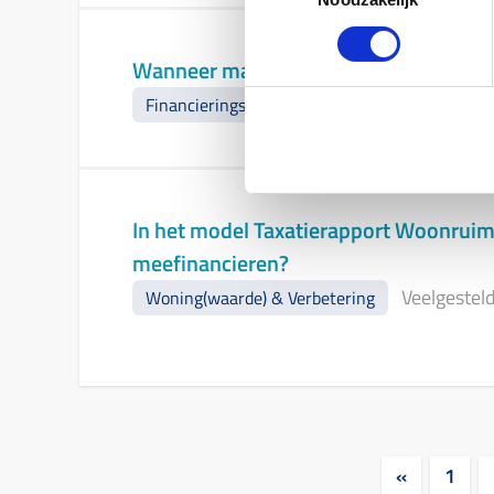
Wanneer mag ik onder NHG box 3 fina
Veelgestelde vragen
-
Financieringsdoel
In het model Taxatierapport Woonruimt
meefinancieren?
Veelgestel
Woning(waarde) & Verbetering
«
1