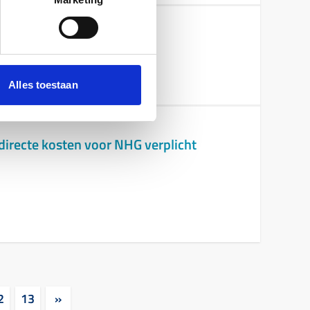
Alles toestaan
directe kosten voor NHG verplicht
2
13
»