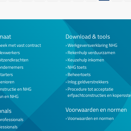
maat
Download & tools
eek met vast contract
Werkgeversverklaring NHG
lexwerkers
Rekenhulp verduurzamen
uitzendkrachten
Keuzehulp inkomen
ondernemers
NHG toets
tarters
Beheertoets
senioren
Inlog geldverstrekkers
nstructie en NHG
Procedure tot acceptatie
erfpachtconstructies en kopersst
un en NHG
Voorwaarden en normen
onals
Voorwaarden en normen
professionals
fessionals